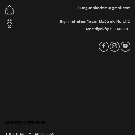
kuzgunakademi@gmail.com
Şişli mahallesi,Yaşar Doğu sk. No:21/C
Mecidiyeköy.İSTANBUL
SANATÇI KATEGORİLERİ
ICK FİLM OYUNCULARI